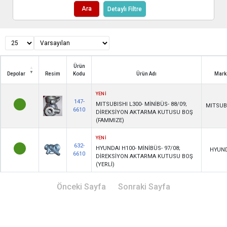
Ara
Detaylı Filtre
Ürün
Depolar
Resim
Kodu
Ürün Adı
Mark
Depolar
Resim
Ürün
Ürün Adı
Mark
YENİ
Kodu
147-
MITSUBISHI L300- MİNİBÜS- 88/09;
MITSUB
6610
DİREKSİYON AKTARMA KUTUSU BOŞ
(FAMMIZE)
YENİ
632-
HYUNDAI H100- MİNİBÜS- 97/08;
HYUND
6610
DİREKSİYON AKTARMA KUTUSU BOŞ
(YERLİ)
Önceki Sayfa
Sonraki Sayfa