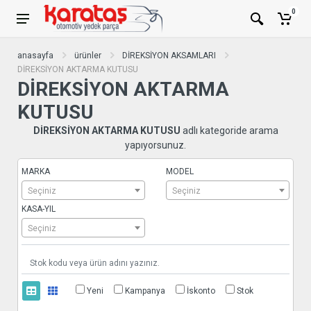
0
anasayfa
ürünler
DİREKSİYON AKSAMLARI
DİREKSİYON AKTARMA KUTUSU
DİREKSİYON AKTARMA
KUTUSU
DİREKSİYON AKTARMA KUTUSU
adlı kategoride arama
yapıyorsunuz.
MARKA
MODEL
Seçiniz
Seçiniz
KASA-YIL
Seçiniz
Yeni
Kampanya
İskonto
Stok