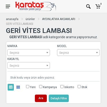
0
anasayfa
ürünler
AYDINLATMA AKSAMLARI
GERİ VİTES LAMBASI
GERİ VİTES LAMBASI
GERİ VİTES LAMBASI
adlı kategoride arama yapıyorsunuz.
MARKA
MODEL
Seçiniz
Seçiniz
KASA-YIL
Seçiniz
Yeni
Kampanya
İskonto
Stok
Ara
Detaylı Filtre