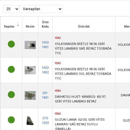
Ürün
Depolar
Resim
Kodu
Ürün Adı
Mar
Depolar
Resim
Ürün
Ürün Adı
Mar
YENİ
Kodu
1042-
VOLKSWAGEN BEETLE 98 06 GERİ
VOLKS
1801
VİTES LAMBASI SAĞ BEYAZ TOSBAĞA
TYC
YENİ
1042-
VOLKSWAGEN BEETLE 98 06 GERİ
VOLKS
1802
VİTES LAMBASI SOL BEYAZ TOSBAĞA
TYC
YENİ
501-
DAIH
DAIHATSU HIJET- MİNİBÜS- 85/97;
1801
GERİ VİTES LAMBASI BEYAZ
YENİ
573-
SUZUKI LIANA- 02/03; GERİ VİTES
SUZ
1603
LAMBASI SAĞ BEYAZ DUYLU
(FAMELLA)