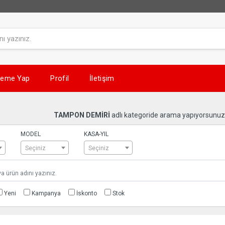
eme Yap
Profil
İletişim
TAMPON DEMİRİ
adlı kategoride arama yapıyorsunuz
MODEL
KASA-YIL
Seçiniz
Seçiniz
Yeni
Kampanya
İskonto
Stok