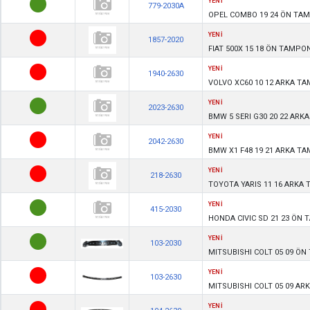
YENİ
779-2030A
OPEL COMBO 19 24 ÖN TA
YENİ
1857-2020
FIAT 500X 15 18 ÖN TAMPO
YENİ
1940-2630
VOLVO XC60 10 12 ARKA T
YENİ
2023-2630
BMW 5 SERI G30 20 22 AR
YENİ
2042-2630
BMW X1 F48 19 21 ARKA T
YENİ
218-2630
TOYOTA YARIS 11 16 ARKA
YENİ
415-2030
HONDA CIVIC SD 21 23 ÖN
YENİ
103-2030
MITSUBISHI COLT 05 09 Ö
YENİ
103-2630
MITSUBISHI COLT 05 09 AR
YENİ