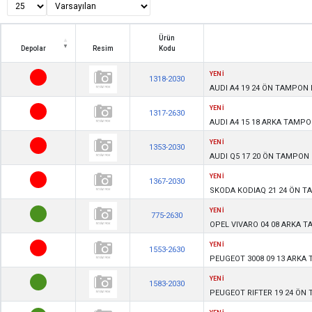
Ürün
Depolar
Resim
Kodu
Depolar
Resim
Ürün
YENİ
1318-2030
Kodu
AUDI A4 19 24 ÖN TAMPON
YENİ
1317-2630
AUDI A4 15 18 ARKA TAMP
YENİ
1353-2030
AUDI Q5 17 20 ÖN TAMPON
YENİ
1367-2030
SKODA KODIAQ 21 24 ÖN T
YENİ
775-2630
OPEL VIVARO 04 08 ARKA 
YENİ
1553-2630
PEUGEOT 3008 09 13 ARKA
YENİ
1583-2030
PEUGEOT RIFTER 19 24 ÖN