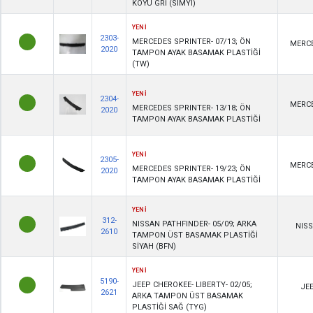
KOYU GRİ (SIMYI)
YENİ
2303-
MERCEDES SPRINTER- 07/13; ÖN
MERC
2020
TAMPON AYAK BASAMAK PLASTİĞİ
(TW)
YENİ
2304-
MERC
MERCEDES SPRINTER- 13/18; ÖN
2020
TAMPON AYAK BASAMAK PLASTİĞİ
YENİ
2305-
MERC
MERCEDES SPRINTER- 19/23; ÖN
2020
TAMPON AYAK BASAMAK PLASTİĞİ
YENİ
312-
NISSAN PATHFINDER- 05/09; ARKA
NIS
2610
TAMPON ÜST BASAMAK PLASTİĞİ
SİYAH (BFN)
YENİ
5190-
JEEP CHEROKEE- LIBERTY- 02/05;
JE
2621
ARKA TAMPON ÜST BASAMAK
PLASTİĞİ SAĞ (TYG)