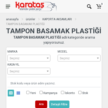
0
anasayfa
ürünler
KAPORTA AKSAMLARI
TAMPON BASAMAK PLASTİĞİ
TAMPON BASAMAK PLASTİĞİ
TAMPON BASAMAK PLASTİĞİ
adlı kategoride arama
yapıyorsunuz.
MARKA
MODEL
Seçiniz
Seçiniz
KASA-YIL
Seçiniz
Yeni
Kampanya
İskonto
Stok
Ara
Detaylı Filtre