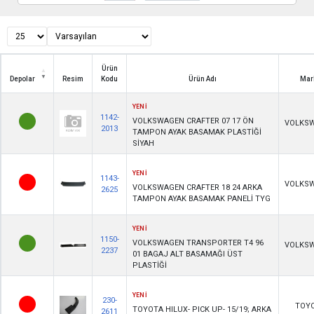
Ürün
Depolar
Resim
Kodu
Ürün Adı
Mar
Depolar
Resim
Ürün
Ürün Adı
Mar
YENİ
Kodu
1142-
VOLKSWAGEN CRAFTER 07 17 ÖN
VOLKS
2013
TAMPON AYAK BASAMAK PLASTİĞİ
SİYAH
YENİ
1143-
VOLKS
VOLKSWAGEN CRAFTER 18 24 ARKA
2625
TAMPON AYAK BASAMAK PANELİ TYG
YENİ
1150-
VOLKSWAGEN TRANSPORTER T4 96
VOLKS
2237
01 BAGAJ ALT BASAMAĞI ÜST
PLASTİĞİ
YENİ
230-
TOY
TOYOTA HILUX- PICK UP- 15/19; ARKA
2611